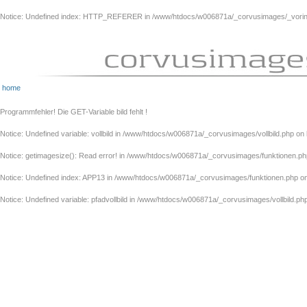
Notice
: Undefined index: HTTP_REFERER in
/www/htdocs/w006871a/_corvusimages/_vorinh
home
Programmfehler! Die GET-Variable bild fehlt !
Notice
: Undefined variable: vollbild in
/www/htdocs/w006871a/_corvusimages/vollbild.php
on 
Notice
: getimagesize(): Read error! in
/www/htdocs/w006871a/_corvusimages/funktionen.ph
Notice
: Undefined index: APP13 in
/www/htdocs/w006871a/_corvusimages/funktionen.php
on
Notice
: Undefined variable: pfadvollbild in
/www/htdocs/w006871a/_corvusimages/vollbild.ph