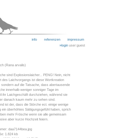
info
referenzen
impressum
»login
user:guest
ch (Rana arvalis)
che sind Explosionslaicher... PENG! Nein, nicht
rt des Laichvorgangs ist diese Wortkreation
 sondern auf die Tatsache, dass abertausende
che innerhalb weniger sonniger Tage im
il ihr Laichgeschäft durchziehen, während sie
er danach kaum mehr zu sehen sind.
nd ist der, dass die Störche ect. einige wenige
g ein überhöhtes Sättigungsgefühl haben, sprich
eben mehr Frösche wenn sie alle gemeinsam
nsive aber kurze Hochzeit feiern.
mer: daa7144bea.jpg
ße: 1.824 kb