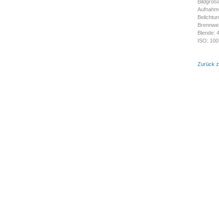
Bildgröß
Aufnahme
Belichtu
Brennwe
Blende: 
ISO: 100
Model: 
Zurück z