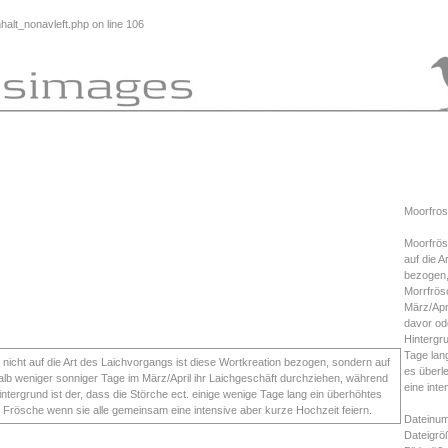
alt_nonavleft.php
on line
106
Moorfros
Moorfrös
auf die A
bezogen,
Morrfrös
März/Apr
davor od
Hintergru
Tage lan
es überl
eine inte
Dateinum
Dateigrö