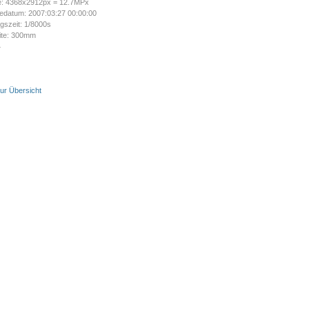
e: 4368x2912px = 12.7MPx
datum: 2007:03:27 00:00:00
ngszeit: 1/8000s
ite: 300mm
4
Canon EOS 5D
ur Übersicht