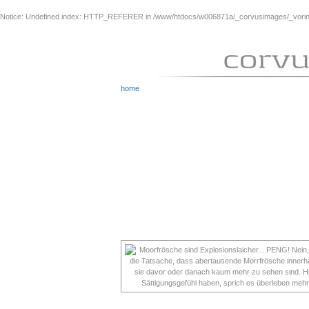
Notice
: Undefined index: HTTP_REFERER in
/www/htdocs/w006871a/_corvusimages/_vorinh
home