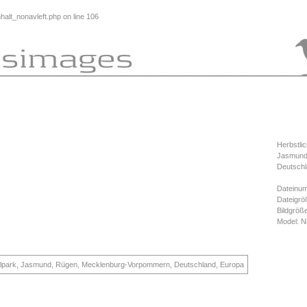
alt_nonavleft.php
on line
106
Herbstlic
Jasmund
Deutschl
Dateinu
Dateigrö
Bildgröß
Model: 