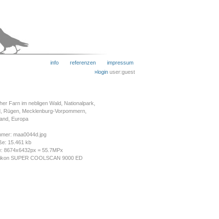
info
referenzen
impressum
»login
user:guest
her Farn im nebligen Wald, Nationalpark,
, Rügen, Mecklenburg-Vorpommern,
and, Europa
mmer: maa0044d.jpg
ße: 15.461 kb
e: 8674x6432px = 55.7MPx
Nikon SUPER COOLSCAN 9000 ED