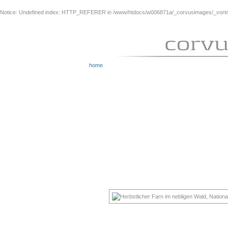
Notice
: Undefined index: HTTP_REFERER in
/www/htdocs/w006871a/_corvusimages/_vorinh
home