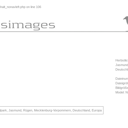
alt_nonavleft.php
on line
106
Herbstlic
Jasmund
Deutschl
Dateinu
Dateigrö
Bildgröß
Model: 