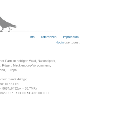
info
referenzen
impressum
»login
user:guest
her Farn im nebligen Wald, Nationalpark,
, Rügen, Mecklenburg-Vorpommern,
and, Europa
mmer: maa0044d.jpg
ße: 15.461 kb
e: 8674x6432px = 55.7MPx
Nikon SUPER COOLSCAN 9000 ED