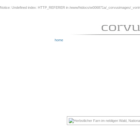
Notice
: Undefined index: HTTP_REFERER in
/www/htdocs/w006871a/_corvusimages/_vorinh
home